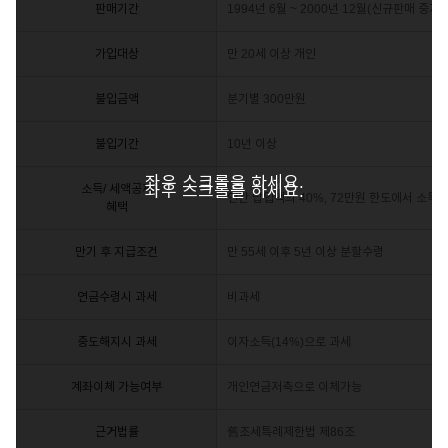
판매기간
1994년 6월 ~ 2000년 12월(신규판매 중지)
가입대상
만 20세 이상 개인
불입금액
분기별 300만원
불입기간
10년 이상
좌우 스크롤을 하세요.
소득/ 세액공제
좌우 스크롤을 하세요.
연간 납입액의 40%, 72만원 한도에서 소득
혜택
만기 후 지급조건
만 55세 이후 5년 이상 분할수령
연금수령시 과세
비과세
중도해지시 과세
이자소득(14%)으로 과세
계좌이체 가능여부
개인연금저축으로 이체가능
근거법률
舊조세특례제한법 제86조