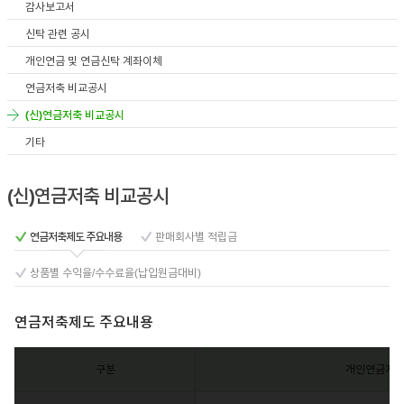
감사보고서
이어
신탁 관련 공시
개인연금 및 연금신탁 계좌이체
연금저축 비교공시
창 닫
(신)연금저축 비교공시
기타
기
(신)연금저축 비교공시
연금저축제도 주요내용
판매회사별 적립금
상품별 수익율/수수료율(납입원금대비)
연금저축제도 주요내용
구분
개인연금저