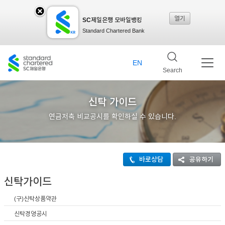
열기
SC제일은행 모바일뱅킹
SC
Standard Chartered Bank
제일
EN
Search
은행
신탁 가이드
연금저축 비교공시를 확인하실 수 있습니다.
모바
바로상담
공유하기
일뱅
신탁가이드
(구)신탁상품약관
킹레
신탁경영공시