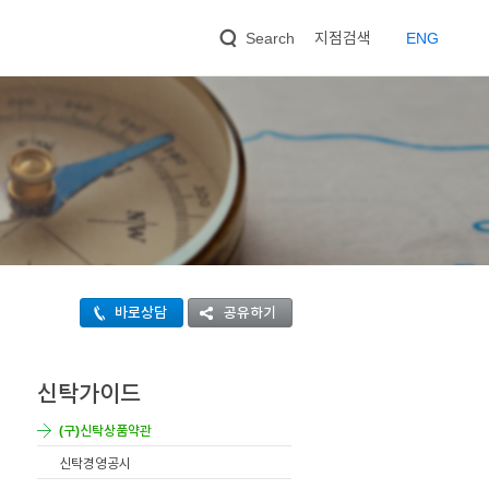
지점검색
EN
G
Search
바로상담
공유하기
신탁가이드
(구)신탁상품약관
신탁경영공시