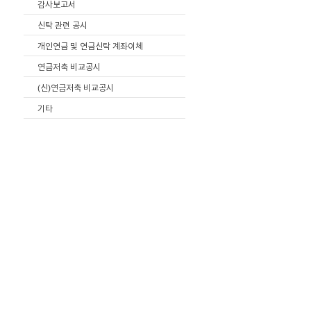
감사보고서
신탁 관련 공시
개인연금 및 연금신탁 계좌이체
연금저축 비교공시
(신)연금저축 비교공시
기타