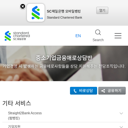
열기
SC제일은행 모바일뱅킹
SC
Standard Chartered Bank
제일
EN
Search
은행
중소기업금융애로상담반
기업경영 시 발생하는 금융애로사항들을 상담 지원해주는 전담조직입니다.
모바
바로상담
공유하기
일뱅
기타 서비스
Straight2Bank Access
킹레
(펌뱅킹)
기업지원