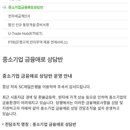
중소기업금융애로상담반
이어
전자세금계산서
법인 신규 통장개설 준비서류
창 닫
U-Trade Hub(KTNET)
PTB(은행고객 전자무역 제휴 연계서비스)
기
중소기업 금융애로 상담반
중소기업 금융애로 상담반 운영 안내
항상 저희 SC제일은행을 이용하여 주셔서 감사드립니다.
최근 시중자금 경색 및 환율급등락, 원자재 가격 상승 등으로 인하여 중소기업의
금융환경이 어려워지고 있습니다. 당행에서는 이러한 금융애로사항을 상담 및
지원하고자 아래와 같이 중소기업 금융애로 상담 전담조직을 설치 운영하고
있습니다.
전담조직 명칭 : 중소기업 금융애로 상담반