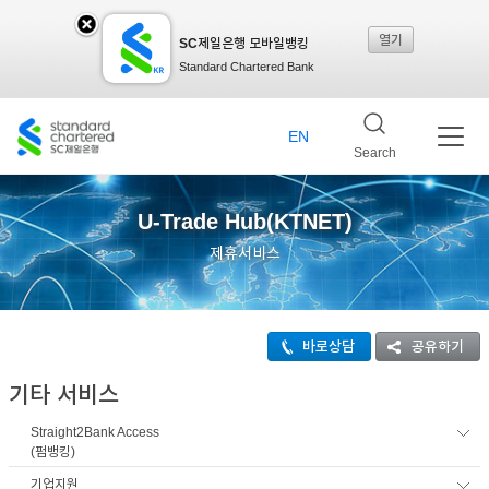
열기
SC제일은행 모바일뱅킹
SC
Standard Chartered Bank
제일
EN
Search
은행
U-Trade Hub(KTNET)
제휴서비스
모바
바로상담
공유하기
일뱅
기타 서비스
Straight2Bank Access
킹레
(펌뱅킹)
기업지원