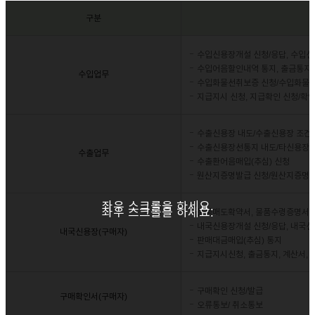
구분
수입신용장개설 신청/응답, 수입신
수입어음할인내역 통지, 출금통지,
수입업무
수입화물선취보증 신청/수입화물
지급지시 신청, 지급확인 신청/확
수출신용장 내도/수출신용장 조건
수출신용장선통지 내도/타신용장 
수출업무
수출환어음매입(추심) 신청
원산지증명발급 신청/원산지증명
좌우 스크롤을 하세요.
좌우 스크롤을 하세요.
물품매도확약서, 물품수령증명서 
내국신용장개설 신청/응답, 내국
내국신용장(구매자)
판매대금매입(추심) 통지
지급지시신청, 출금통지, 계산서,
구매확인 신청/발급
구매확인서(구매자)
오류통보/ 취소통보