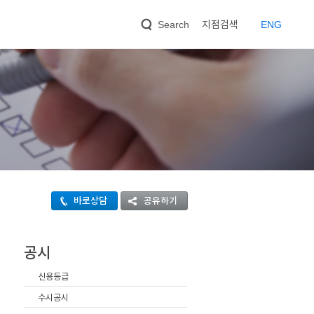
지점검색
EN
G
Search
바로상담
공유하기
공시
신용등급
수시공시