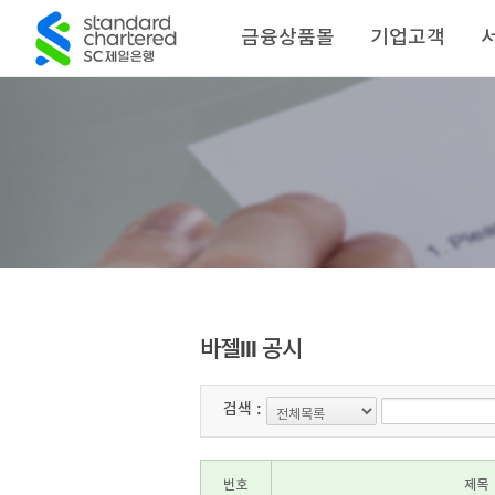
금융상품몰
기업고객
바젤III 공시
검색 :
번호
제목