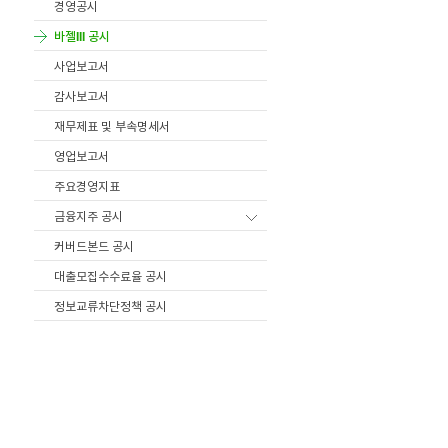
경영공시
바젤III 공시
사업보고서
감사보고서
재무제표 및 부속명세서
영업보고서
주요경영지표
금융지주 공시
커버드본드 공시
대출모집수수료율 공시
정보교류차단정책 공시