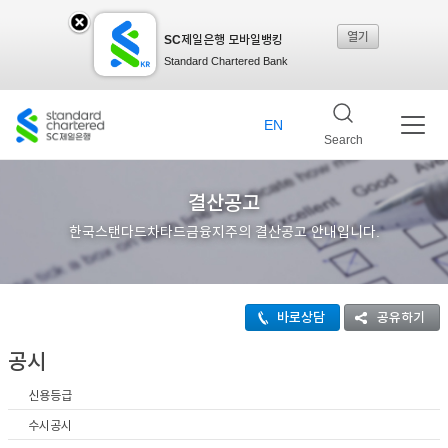
열기
SC제일은행 모바일뱅킹
SC
Standard Chartered Bank
제일
EN
Search
은행
결산공고
한국스탠다드차타드금융지주의 결산공고 안내입니다.
모바
바로상담
공유하기
일뱅
공시
신용등급
킹레
수시공시