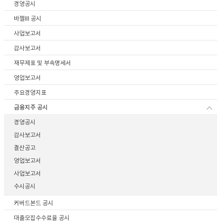
경영공시
이어
바젤III 공시
사업보고서
감사보고서
창 닫
재무제표 및 부속명세서
영업보고서
기
주요경영지표
금융지주 공시
경영공시
감사보고서
결산공고
영업보고서
사업보고서
수시공시
커버드본드 공시
대출모집수수료율 공시