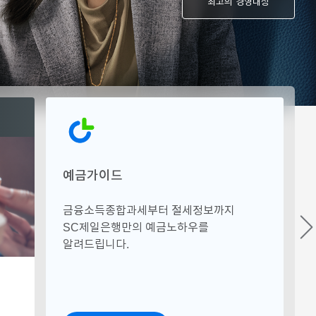
최고의 경영대상
예금가이드
금융소득종합과세부터 절세정보까지
SC제일은행만의 예금노하우를
알려드립니다.
실적