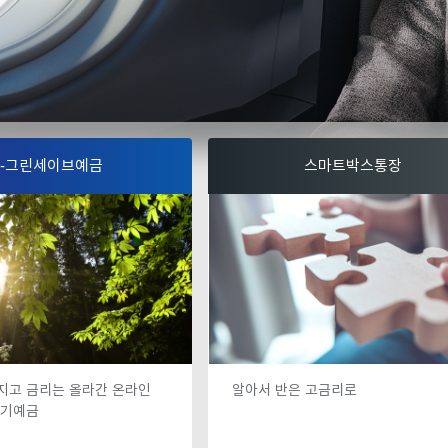
e-그린세이브예금
스마트박스통장
지고 금리는 올라간 온라인
알아서 반은 고금리로
정기예금