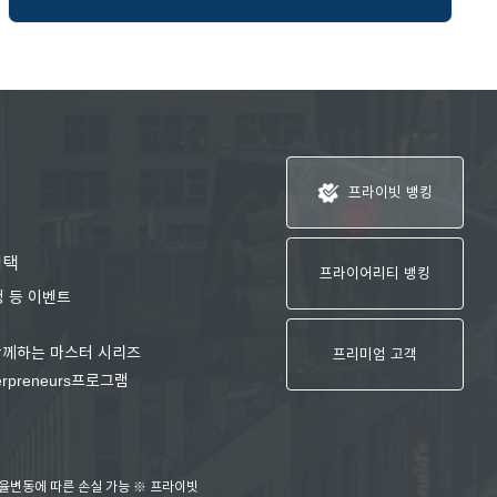
프라이어리티 뱅킹 
프라이빗 뱅킹
혜택
전문가 그룹의 맞춤형 자산관리
프라이어리티 뱅킹
청 등 이벤트
투자전략솔루션을 제공하는 웰쓰케
글로벌 컨퍼런스 초청
자산관리 전문가 PB RM을 통한 1
함께하는 마스터 시리즈
프리미엄 고객
관리 서비스
erpreneurs프로그램
환율변동에 따른 손실 가능 ※ 프라이빗