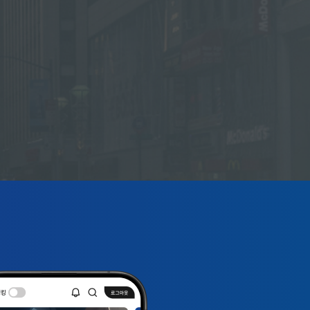
※ 프라이어리티 뱅킹 서비스, 혜택 및 프로그램은 
※ 상세 내용 및 조건 등은 자세히 보기 버튼을 눌러
※ 계약체결 전 상품설명서 및 약관 필독※ 금융상품
프라이어리티 뱅킹 고객은 총 예치자산 1억원 이상 
준법감시인 심의필 2026-W624(2026.05.01-2027