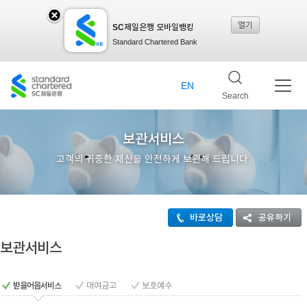
열기
SC제일은행 모바일뱅킹
SC
Standard Chartered Bank
제일
EN
Search
은행
보관서비스
고객의 귀중한 재산을 안전하게 보관해 드립니다.
모바
바로상담
공유하기
일뱅
보관서비스
킹레
받을어음서비스
대여금고
보호예수