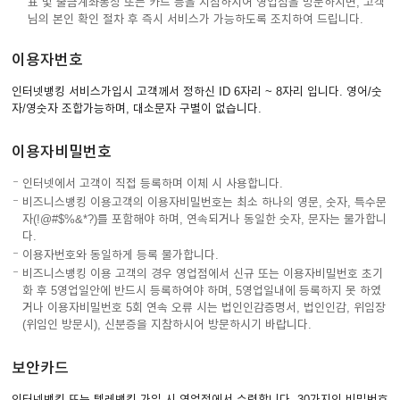
표 및 출금계좌통장 또는 카드 등을 지참하시어 영업점을 방문하시면, 고객
님의 본인 확인 절차 후 즉시 서비스가 가능하도록 조치하여 드립니다.
이어
이용자번호
인터넷뱅킹 서비스가입시 고객께서 정하신 ID 6자리 ~ 8자리 입니다. 영어/숫
창 닫
자/영숫자 조합가능하며, 대소문자 구별이 없습니다.
이용자비밀번호
기
인터넷에서 고객이 직접 등록하며 이체 시 사용합니다.
비즈니스뱅킹 이용고객의 이용자비밀번호는 최소 하나의 영문, 숫자, 특수문
자(!@#$%&*?)를 포함해야 하며, 연속되거나 동일한 숫자, 문자는 불가합니
다.
이용자번호와 동일하게 등록 불가합니다.
비즈니스뱅킹 이용 고객의 경우 영업점에서 신규 또는 이용자비밀번호 초기
화 후 5영업일안에 반드시 등록하여야 하며, 5영업일내에 등록하지 못 하였
거나 이용자비밀번호 5회 연속 오류 시는 법인인감증명서, 법인인감, 위임장
(위임인 방문시), 신분증을 지참하시어 방문하시기 바랍니다.
보안카드
인터넷뱅킹 또는 텔레뱅킹 가입 시 영업점에서 수령합니다. 30가지의 비밀번호