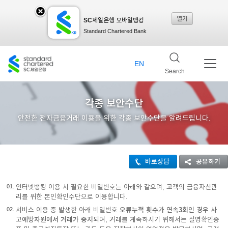
열기
SC제일은행 모바일뱅킹
SC
Standard Chartered Bank
제일
EN
Search
은행
각종 보안수단
안전한 전자금융거래 이용을 위한 각종 보안수단을 알려드립니다.
모바
바로상담
공유하기
일뱅
01.
인터넷뱅킹 이용 시 필요한 비밀번호는 아래와 같으며, 고객의 금융자산관
리를 위한 본인확인수단으로 이용합니다.
킹레
02.
서비스 이용 중 발생한 아래 비밀번호
오류누적 횟수가 연속3회인 경우 사
고예방차원에서 거래가 중지
되며, 거래를 계속하시기 위해서는 실명확인증