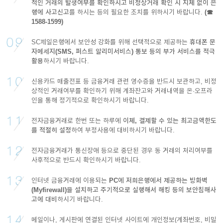
적인 거래의 발생여부를 확인하시고 비정상거래 확인 시 지체 없이 은
행에 사고신고
를 하시는 등의 필요한 조치를 위하시기 바랍니다.
(☎
1588-1599)
SC제일은행에서 보안성 강화를 위해 선택적으로 제공하는
휴대폰 문
자메세지(SMS, 퍼스트 알리미서비스) 통보 등의 부가 서비스를 적극
활용
하시기 바랍니다.
신용카드 매출전표 등 금융거래 관련 영수증을 반드시 보관하고, 비정
상적인 거래여부를 확인하기 위해 계좌잔고와 거래내역을 온·오프라
인을 통해 정기적으로 확인하시기 바랍니다.
전자금융거래로 한번 또는 하루에
이체, 결제할 수 있는 최고금액한도
를 적절히 설정
하여 부정사용에 대비하시기 바랍니다.
전자금융거래가 통신장애 등으로 중단된 경우 동 거래의 처리여부를
사후적으로 반드시 확인하시기 바랍니다.
인터넷 금융거래에 이용되는
PC에 저희은행에서 제공하는 방화벽
(Myfirewall)을 설치하고 주기적으로 실행해서 해킹 등의 보안침해사
고에 대비
하시기 바랍니다.
메일이나, 게시판에 연결된 인터넷 사이트에 개인정보(계좌번호, 비밀