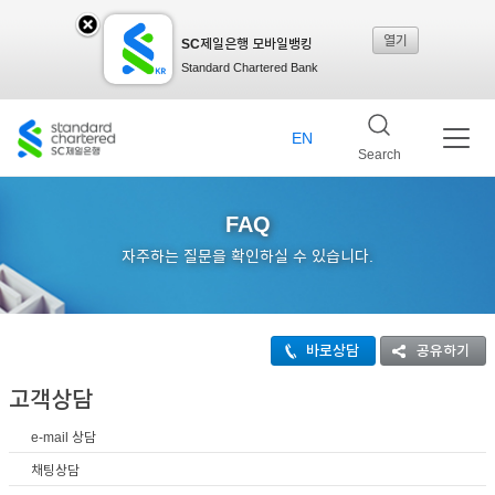
열기
SC제일은행 모바일뱅킹
SC
Standard Chartered Bank
제일
EN
Search
은행
FAQ
자주하는 질문을 확인하실 수 있습니다.
모바
바로상담
공유하기
일뱅
고객상담
e-mail 상담
킹레
채팅상담