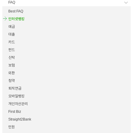
FAQ
이어
Best FAQ
인터넷뱅킹
예금
창 닫
대출
카드
펀드
기
신탁
보험
외환
청약
퇴직연금
모바일뱅킹
개인자산관리
First Biz
Straight2Bank
민원