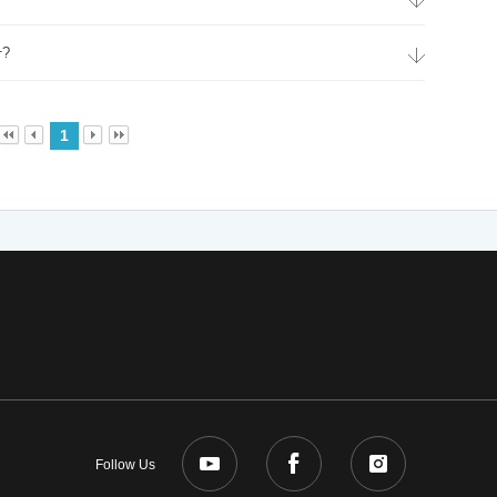
?
1
Follow Us