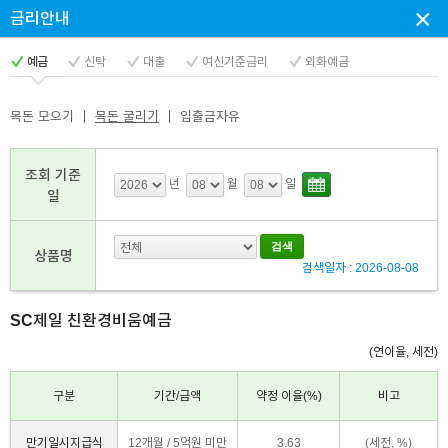
×
금리안내
상
예금
신탁
대출
여신기준금리
외화예금
목돈 모으기
목돈 굴리기
입출금자유
담
조회 기준
년
월
일
일
신
상품명
검색일자 : 2026-08-08
청
SC제일 친환경비움예금
(연이율, 세전)
팝
구분
기간/금액
약정 이율(%)
비고
만기일시지급식
12개월 / 5억원 미만
3.63
(세전, %)
업